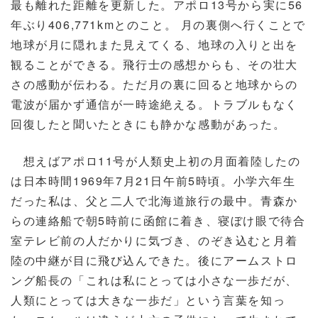
最も離れた距離を更新した。アポロ13号から実に56
年ぶり406,771kmとのこと。 月の裏側へ行くことで
地球が月に隠れまた見えてくる、地球の入りと出を
観ることができる。飛行士の感想からも、その壮大
さの感動が伝わる。ただ月の裏に回ると地球からの
電波が届かず通信が一時途絶える。トラブルもなく
回復したと聞いたときにも静かな感動があった。
想えばアポロ11号が人類史上初の月面着陸したの
は日本時間1969年7月21日午前5時頃。小学六年生
だった私は、父と二人で北海道旅行の最中。青森か
らの連絡船で朝5時前に函館に着き、寝ぼけ眼で待合
室テレビ前の人だかりに気づき、のぞき込むと月着
陸の中継が目に飛び込んできた。後にアームストロ
ング船長の「これは私にとっては小さな一歩だが、
人類にとっては大きな一歩だ」という言葉を知っ