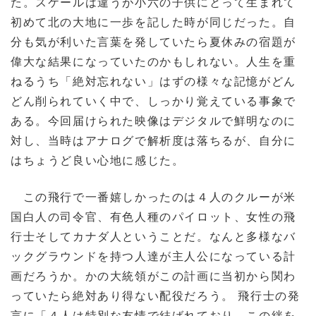
た。スケールは違うが小六の子供にとって生まれて
初めて北の大地に一歩を記した時が同じだった。自
分も気が利いた言葉を発していたら夏休みの宿題が
偉大な結果になっていたのかもしれない。人生を重
ねるうち「絶対忘れない」はずの様々な記憶がどん
どん削られていく中で、しっかり覚えている事象で
ある。今回届けられた映像はデジタルで鮮明なのに
対し、当時はアナログで解析度は落ちるが、自分に
はちょうど良い心地に感じた。
この飛行で一番嬉しかったのは４人のクルーが米
国白人の司令官、有色人種のパイロット、女性の飛
行士そしてカナダ人ということだ。なんと多様なバ
ックグラウンドを持つ人達が主人公になっている計
画だろうか。かの大統領がこの計画に当初から関わ
っていたら絶対あり得ない配役だろう。 飛行士の発
言に「４人は特別な友情で結ばれており、この絆を