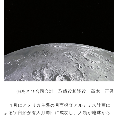
㈱あさひ合同会計 取締役相談役 高木 正男
４月にアメリカ主導の月面探査アルテミス計画に
よる宇宙船が有人月周回に成功し、人類が地球から