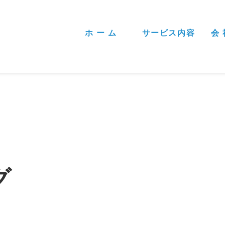
ホ ー ム
サービス内容
会 
グ