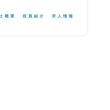
社 概 要
役 員 紹 介
求 人 情 報