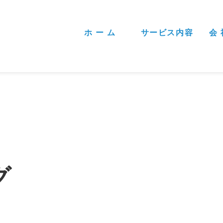
ホ ー ム
サービス内容
会 
グ