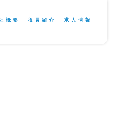
社 概 要
役 員 紹 介
求 人 情 報