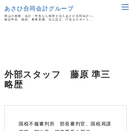
あさひ合同会計グループ
岡山の税務・会計・申告なら税理士法人あさひ合同会計へ。
確定申告、相続、事業承継、法人設立、IT化をサポート。
外部スタッフ 藤原 準三
略歴
国税不服審判所 部長審判官、国税局課