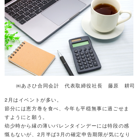
㈱あさひ合同会計 代表取締役社長 藤原 耕司
2
月はイベントが多い。
節分には恵方巻を食べ、今年も平穏無事に過ごせま
すようにと願う。
幼少時から縁の薄いバレンタインデーには特段の感
慨もないが、
2
月半ば
3
月の確定申告期限が気になり