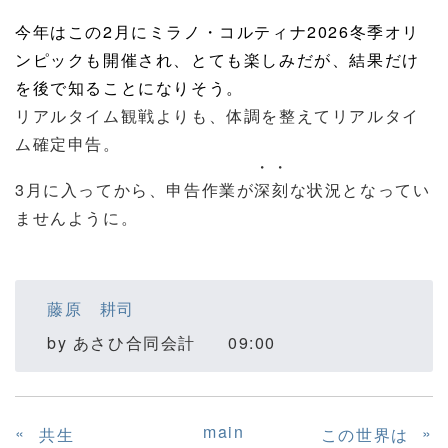
今年はこの
2
月にミラノ・コルティナ
2026
冬季オリ
ンピックも開催され、とても楽しみだが、結果だけ
を後で知ることになりそう。
リアルタイム観戦よりも、体調を整えてリアルタイ
ム確定申告。
・・
3
月に入ってから、申告作業が
深刻
な状況となってい
ませんように。
藤原 耕司
by
あさひ合同会計
09:00
main
«
»
共生
この世界は