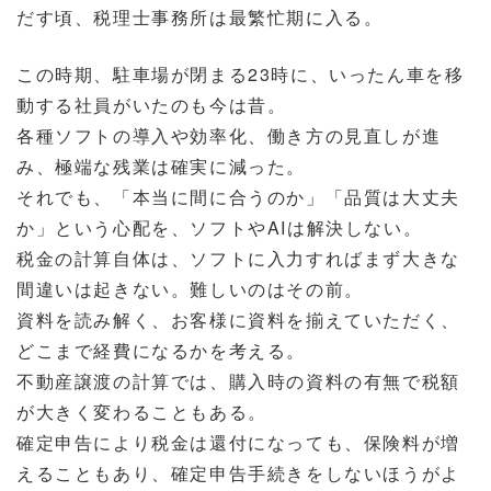
だす頃、税理士事務所は最繁忙期に入る。
この時期、駐車場が閉まる
23
時に、いったん車を移
動する社員がいたのも今は昔。
各種ソフトの導入や効率化、働き方の見直しが進
み、極端な残業は確実に減った。
それでも、「本当に間に合うのか」「品質は大丈夫
か」という心配を、ソフトや
AI
は解決しない。
税金の計算自体は、ソフトに入力すればまず大きな
間違いは起きない。難しいのはその前。
資料を読み解く、お客様に資料を揃えていただく、
どこまで経費になるかを考える。
不動産譲渡の計算では、購入時の資料の有無で税額
が大きく変わることもある。
確定申告により税金は還付になっても、保険料が増
えることもあり、確定申告手続きをしないほうがよ