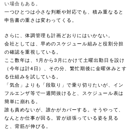
い場合もある。
一つひとつは小さな判断や対応でも、積み重なると
申告書の重さは変わってくる。
さらに、体調管理も計画どおりにはいかない。
会社としては、早めのスケジュール組みと役割分担
の確認を重視している。
ここ数年は、
1
月から
3
月にかけて土曜出勤日を設け
（今年は計
4
日）、その分、繁忙期後に金曜休みとす
る仕組みを試している。
「気合」よりも「段取り」で乗り切りたいが、イン
フルエンザ等で一週間抜けると、スケジュール表は
簡単に崩れる。
誰も責めないが、誰かがカバーする。そうやって、
なんとか仕事が回る。皆が頑張っている姿を見る
と、背筋が伸びる。