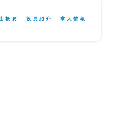
社 概 要
役 員 紹 介
求 人 情 報