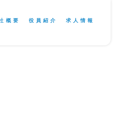
社 概 要
役 員 紹 介
求 人 情 報